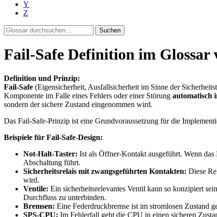
Y
Z
Suchen
Fail-Safe Definition im Glossar
Definition und Prinzip:
Fail-Safe
(Eigensicherheit, Ausfallsicherheit im Sinne der Sicherheit
Komponente im Falle eines Fehlers oder einer Störung
automatisch i
sondern der sichere Zustand eingenommen wird.
Das Fail-Safe-Prinzip ist eine Grundvoraussetzung für die Implemen
Beispiele für Fail-Safe-Design:
Not-Halt-Taster:
Ist als Öffner-Kontakt ausgeführt. Wenn das K
Abschaltung führt.
Sicherheitsrelais mit zwangsgeführten Kontakten:
Diese Rel
wird.
Ventile:
Ein sicherheitsrelevantes Ventil kann so konzipiert sei
Durchfluss zu unterbinden.
Bremsen:
Eine Federdruckbremse ist im stromlosen Zustand ges
SPS-CPU:
Im Fehlerfall geht die CPU in einen sicheren Zust