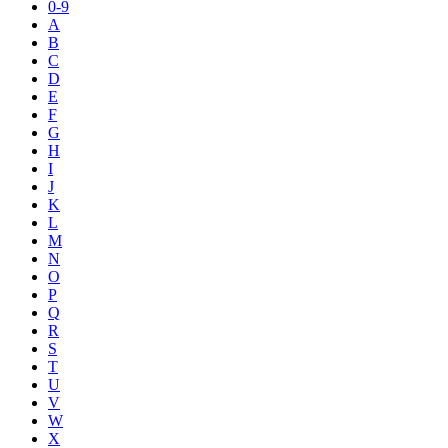
0-9
A
B
C
D
E
F
G
H
I
J
K
L
M
N
O
P
Q
R
S
T
U
V
W
X