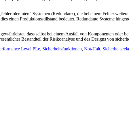
 „fehlertoleranten“ Systemen (Redundanz), die bei einem Fehler weiterar
es einen Produktionsstillstand bedeutet. Redundante Systeme hingegen
Es gewährleistet, dass selbst bei einem Ausfall von Komponenten oder 
wesentlicher Bestandteil der Risikoanalyse und des Designs von sicher
erformance Level PLe
,
Sicherheitsfunktionen
,
Not-Halt
,
Sicherheitsrela