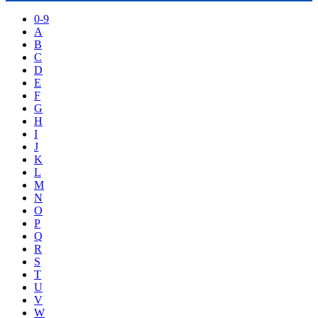
0-9
A
B
C
D
E
F
G
H
I
J
K
L
M
N
O
P
Q
R
S
T
U
V
W