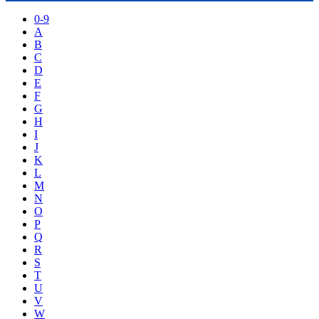
0-9
A
B
C
D
E
F
G
H
I
J
K
L
M
N
O
P
Q
R
S
T
U
V
W