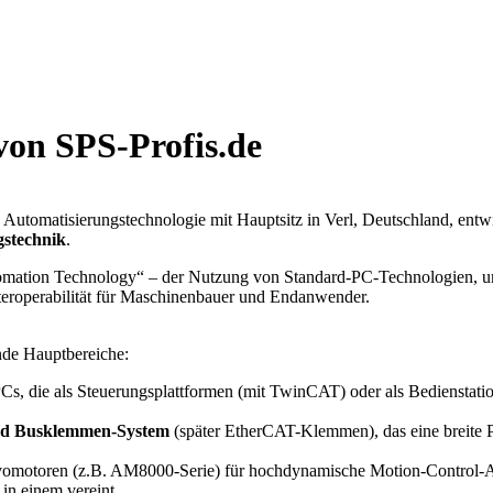
von SPS-Profis.de
 Automatisierungstechnologie mit Hauptsitz in Verl, Deutschland, entwi
gstechnik
.
omation Technology“ – der Nutzung von Standard-PC-Technologien, um l
Interoperabilität für Maschinenbauer und Endanwender.
nde Hauptbereiche:
-PCs, die als Steuerungsplattformen (mit TwinCAT) oder als Bedienst
nd Busklemmen-System
(später EtherCAT-Klemmen), das eine breite P
vomotoren (z.B. AM8000-Serie) für hochdynamische Motion-Control-
in einem vereint.