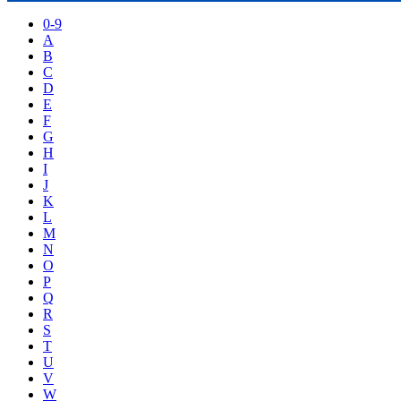
0-9
A
B
C
D
E
F
G
H
I
J
K
L
M
N
O
P
Q
R
S
T
U
V
W