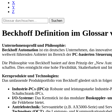
X
Y
Z
Suchen
Beckhoff Definition im Glossar 
Unternehmensprofil und Philosophie:
Beckhoff Automation
ist ein deutsches Unternehmen, das innovative
weltweit führenden Anbieter im Bereich der
PC-basierten Steuerun
Die Philosophie von Beckhoff basiert auf dem Prinzip der „New Aut
schaffen. Dies ermöglicht eine hohe Flexibilität, Skalierbarkeit und 
Kernprodukte und Technologien:
Das umfassende Produktportfolio von Beckhoff gliedert sich in folge
Industrie-PCs (IPCs):
Robuste und leistungsstarke Industrie
Schaltschrank-IPCs.
I/O-Systeme:
Das Kernstück ist das modulare
Buskoppler- u
die Feldebene bietet.
Antriebstechnik:
Servoantriebe (z.B. AX5000-Serie) und Ser
Technology (OCT)
, die Leistungs- und Kommunikationskabel 