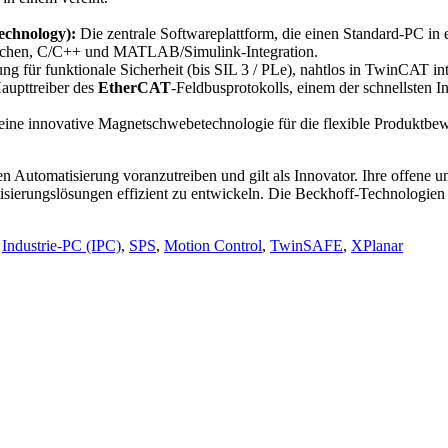
chnology):
Die zentrale Softwareplattform, die einen Standard-PC in 
prachen, C/C++ und MATLAB/Simulink-Integration.
g für funktionale Sicherheit (bis SIL 3 / PLe), nahtlos in TwinCAT int
aupttreiber des
EtherCAT
-Feldbusprotokolls, einem der schnellsten I
eine innovative Magnetschwebetechnologie für die flexible Produktbe
n Automatisierung voranzutreiben und gilt als Innovator. Ihre offene
ierungslösungen effizient zu entwickeln. Die Beckhoff-Technologien si
,
Industrie-PC (IPC)
,
SPS
,
Motion Control
,
TwinSAFE
,
XPlanar