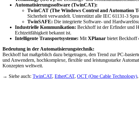
Automatisierungssoftware (TwinCAT):
TwinCAT (The Windows Control and Automation Te
Sicherheit verwandelt. Unterstützt alle IEC 61131-3 S
TwinSAFE:
Die integrierte Software- und Hardwarelösun
Industrielle Kommunikation:
Beckhoff ist der Erfinder und H
Echtzeitfähigkeit bekannt ist.
Intelligente Transportsysteme:
Mit
XPlanar
bietet Beckhoff 
Bedeutung in der Automatisierungstechnik:
Beckhoff hat maßgeblich dazu beigetragen, den Trend zur PC-basierte
und Anwendern, hochkomplexe, flexible und leistungsstarke Automatis
Konzepten weltweit.
→ Siehe auch:
TwinCAT
,
EtherCAT
,
OCT (One Cable Technology)