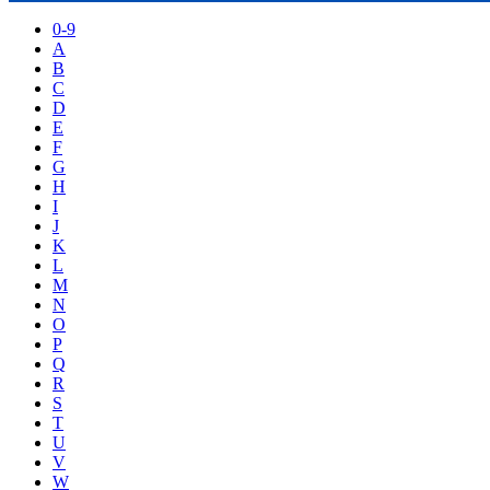
0-9
A
B
C
D
E
F
G
H
I
J
K
L
M
N
O
P
Q
R
S
T
U
V
W