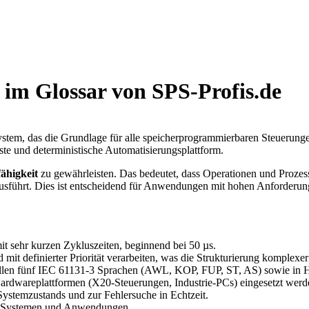
im Glossar von SPS-Profis.de
system, das die Grundlage für alle speicherprogrammierbaren Steuer
te und deterministische Automatisierungsplattform.
fähigkeit
zu gewährleisten. Das bedeutet, dass Operationen und Prozess
sführt. Dies ist entscheidend für Anwendungen mit hohen Anforderung
it sehr kurzen Zykluszeiten, beginnend bei 50 µs.
it definierter Priorität verarbeiten, was die Strukturierung komplexe
 allen fünf IEC 61131-3 Sprachen (AWL, KOP, FUP, ST, AS) sowie i
dwareplattformen (X20-Steuerungen, Industrie-PCs) eingesetzt werd
ystemzustands und zur Fehlersuche in Echtzeit.
rnen Systemen und Anwendungen.