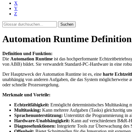
X
Y
Z
Suchen
Automation Runtime Definition 
Definition und Funktion:
Die
Automation Runtime
ist das hochperformante Echtzeitbetriebs
von ABB) bildet. Sie verwandelt Standard-PC-Hardware in eine robus
Der Hauptzweck der Automation Runtime ist es, eine
harte Echtzeit
unabhängig von anderen Aufgaben, die das System möglicherweise au
oder schnelle Prozessregelung.
Merkmale und Vorteile:
Echtzeitfähigkeit:
Ermöglicht deterministisches Multitasking m
Multitasking:
Kann mehrere Aufgaben (Tasks) gleichzeitig und m
Sprachenunterstützung:
Unterstützt die Programmierung in
Hardware-Unabhängigkeit:
Kann auf verschiedenen B&R-Har
Diagnosefunktionen:
Integrierte Tools zur Überwachung des S
Offenheit:
Bietet Schnittstellen für die Integration mit exte