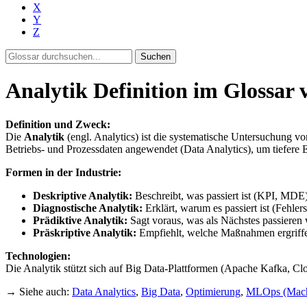
X
Y
Z
Suchen
Analytik Definition im Glossar 
Definition und Zweck:
Die
Analytik
(engl. Analytics) ist die systematische Untersuchung v
Betriebs- und Prozessdaten angewendet (Data Analytics), um tiefere E
Formen in der Industrie:
Deskriptive Analytik:
Beschreibt, was passiert ist (KPI, MDE)
Diagnostische Analytik:
Erklärt, warum es passiert ist (Fehlers
Prädiktive Analytik:
Sagt voraus, was als Nächstes passieren 
Präskriptive Analytik:
Empfiehlt, welche Maßnahmen ergriffe
Technologien:
Die Analytik stützt sich auf Big Data-Plattformen (Apache Kafka, C
→ Siehe auch:
Data Analytics
,
Big Data
,
Optimierung
,
MLOps (Machi