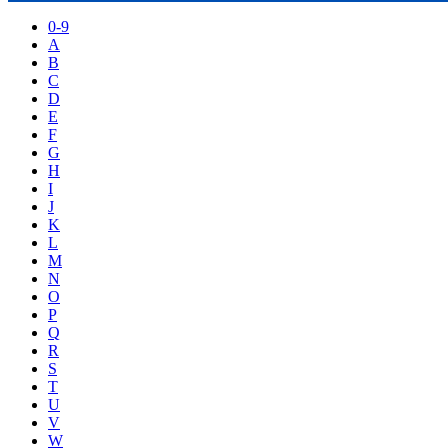
0-9
A
B
C
D
E
F
G
H
I
J
K
L
M
N
O
P
Q
R
S
T
U
V
W